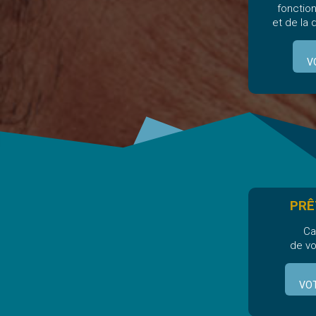
fonctio
et de la
V
PRÊ
Ca
de vo
VOT