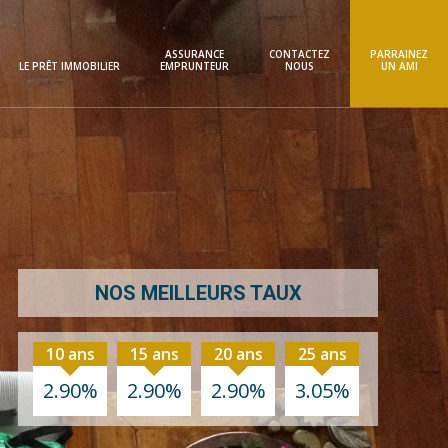
ASSURANCE
CONTACTEZ
PARRAINEZ
LE PRÊT IMMOBILIER
EMPRUNTEUR
NOUS
UN AMI
NOS MEILLEURS TAUX
10 ans
15 ans
20 ans
25 ans
2.90%
2.90%
2.90%
3.05%