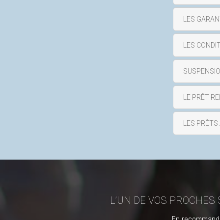
LES GARAN
LES CONDI
SUSPENSION
LE PRÊT RE
LES PRÊTS
L’UN DE VOS PROCHES 
En recommandan