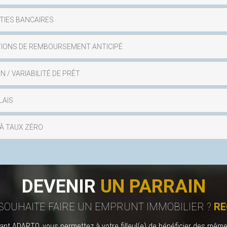
TIES BANCAIRES
TIONS DE REMBOURSEMENT ANTICIPÉ
 / VARIABILITÉ DE PRÊT
LAIS
 À TAUX ZÉRO
DEVENIR
UN PARRAIN
SOUHAITE FAIRE UN EMPRUNT IMMOBILIER ?
RE
t ADAPTO, vous permettez à votre filleul(e) de bénéficier des mêm