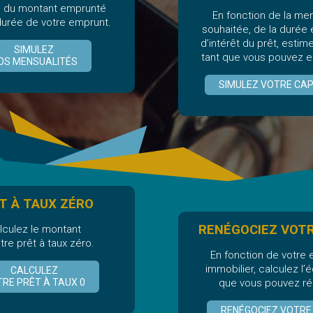
n du montant emprunté
En fonction de la men
 durée de votre emprunt.
souhaitée, de la durée 
d’intérêt du prêt, estim
SIMULEZ
tant que vous pouvez e
OS MENSUALITÉS
SIMULEZ VOTRE CAP
T À TAUX ZÉRO
RENÉGOCIEZ VOT
lculez le montant
tre prêt à taux zéro.
En fonction de votre
immobilier, calculez l
CALCULEZ
RE PRÊT À TAUX 0
que vous pouvez réa
RENÉGOCIEZ VOTRE