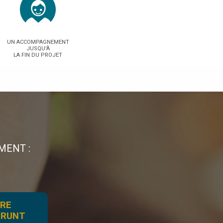
UN ACCOMPAGNEMENT
JUSQU’À
LA FIN DU PROJET
MENT :
TRE
PRUNT