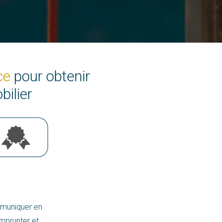
ce
pour obtenir
bilier
mmuniquer en
mprunter et