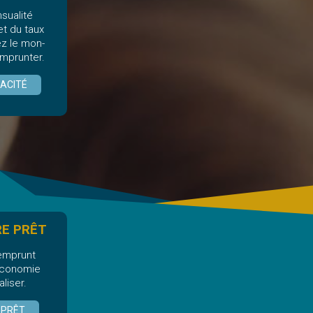
sualité
et du taux
ez le mon-
mprunter.
ACITÉ
RE PRÊT
 emprunt
’économie
liser.
 PRÊT