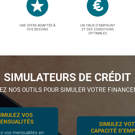
UNE OFFRE ADAPTÉE À
UN TAUX D’EMPRUNT
VOS BESOINS
ET DES CONDITIONS
OPTIMALES
SIMULATEURS DE CRÉDIT
SEZ NOS OUTILS POUR SIMULER VOTRE FINANCE
IMULEZ VOS
ENSUALITÉS
SIMULEZ VO
CAPACITÉ D’EM
ez vos mensualités en